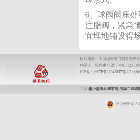
6、球阀阀座
注脂阀，紧急
宜埋地铺设得
版权所有：上海彬米阀门制造有限公
联系人：陆先生 电话：4001-123-180 手
ICP备：
沪ICP备11048837号-1
Google
主营:
精小型电动调节阀
,
电动二通球
沪公网安备 3101