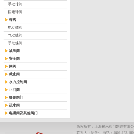
手动球阀
固定球阀
蝶阀
电动蝶阀
气动蝶阀
手动蝶阀
减压阀
安全阀
闸阀
截止阀
水力控制阀
止回阀
锻钢阀门
疏水阀
电磁阀及其他阀门
版权所有：上海彬米阀门制造有限公
联系人：陆先生 电话：4001-123-180 手