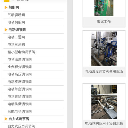
切断阀
气动切断阀
调试工作
电动切断阀
电动调节阀
电动二通阀
电动三通阀
精小型电动调节阀
电动温度调节阀
比例积分调节阀
气动温度调节阀使用现场
电动高压调节阀
电动双座调节阀
电动单座调节阀
电动套筒调节阀
电动防爆调节阀
智能电动调节阀
自力式调节阀
电动球阀应用于宝钢水箱
自力式压力调节阀